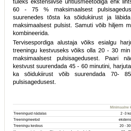
tuleks ekstensiivse ühtlusmeetodiga ehk liht
60 - 75 % maksimaalsest pulsisageduse
suurenedes tõsta ka sõidukiirust ja läb
maksimaalsest pulsist. Samuti võib hiljem
kombineerida.
Tervisespordiga alustaja võiks esialgu ha
treeningu kestvuseks võiks olla 20 - 30 min
maksimaalsest pulsisagedusest. Paari n
kestvust suurendada 45 - 60 minutini, harjuta
ka sõidukiirust võib suurendada 70- 85
pulsisagedusest.
Minimaalne
Treeninguid nädalas
2 -3 k
Treeningmeetod
ekstens
Treeningu kestvus
20 - 30