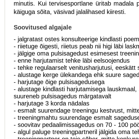
minutis. Kui tervisesportlane üritab madala
käiguga sõita, väsivad jalalihased kiiresti.
Soovitused algajale
- jalgratast ostes konsulteerige kindlasti poe
- riietuge õigesti, riietus peab nii higi läbi l
- jälgige oma pulsisagedust esimesest treenin
- enne harjutamist tehke läbi eelsoojendus
- tehke regulaarselt venitusharjutusi, eeskätt s
- alustage kerge ülekandega ehk suure sage
- harjutage õige pulsisagedusega
- alustage kindlasti harjutamisega lauskmaal,
suureneb pulsisagedus märgatavalt
- harjutage 3 korda nädalas
- esmalt suurendage treeningu kestvust, mitte
- treeningmahtu suurendage esmalt sageduse
- soovitav pedaalimissagedus on 70 - 100 pöö
- algul paluge treeningpartneril jälgida oma te