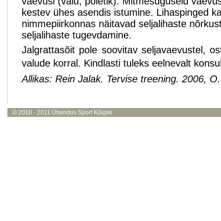
vaevusi (valu, põletik). Mitmesuguseid vaevus
kestev ühes asendis istumine. Lihaspinged kae
nimmepiirkonnas näitavad seljalihaste nõrkust
seljalihaste tugevdamine.
Jalgrattasõit pole soovitav seljavaevustel, os
valude korral. Kindlasti tuleks eelnevalt konsu
Allikas: Rein Jalak. Tervise treening. 2006, 
© 2010 - 2011
Ühendus Sport Kõigile