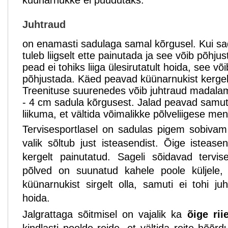
küünarnukke ei puudutaks.
Juhtraud
on enamasti sadulaga samal kõrgusel. Kui sa
tuleb liigselt ette painutada ja see võib põhj
pead ei tohiks liiga ülesirutatult hoida, see 
põhjustada. Käed peavad küünarnukist kergel
Treenituse suurenedes võib juhtraud madalama
- 4 cm sadula kõrgusest. Jalad peavad samuti
liikuma, et vältida võimalikke põlveliigese men
Tervisesportlasel on sadulas pigem sobivam 
valik sõltub just isteasendist. Õige istease
kergelt painutatud. Sageli sõidavad tervises
põlved on suunatud kahele poole küljele, 
küünarnukist sirgelt olla, samuti ei tohi juh
hoida.
Jalgrattaga sõitmisel on vajalik ka
õige rii