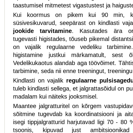
taastumisel mitmetest vigastustest ja haigust
Kui koormus on pikem kui 90 min, k
süsivesikuvarud, seepärast on kindlasti vaj
jookide tarvitamine
. Kasutades ära org
tugevasti higistades, tõuseb pikemal distant
on vajalik regulaarne vedeliku tarbimine
higistamine justkui märkamatult, sest õ
Vedelikukaotus alandab aga töövõimet. Tähtis
tarbimine, seda nii enne treeningut, treeningu 
Kindlasti on vajalik
regulaarne pulsisagedu
tuleb kindlasti sellega, et jalgrattasõidul on 
madalam kui näiteks jooksmisel.
Maantee jalgratturitel on kõrgem vastupida
sõitmine tugevdab ka koordinatsiooni ja aita
isegi tippjalgratturid harjutavad ligi 70 - 8
tsoonis, kipuvad just ambitsioonikad