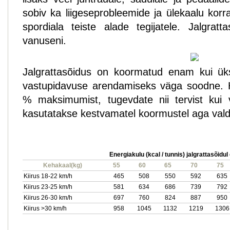
sobiv ka liigeseprobleemide ja ülekaalu korra
spordiala teiste alade tegijatele. Jalgrat
vanuseni.
Jalgrattasõidus on koormatud enam kui üks
vastupidavuse arendamiseks väga soodne. H
% maksimumist, tugevdate nii tervist kui 
kasutatakse kestvamatel koormustel aga vald
Energiakulu (kcal / tunnis) jalgrattasõidul
Kehakaal(kg)
55
60
65
70
75
Kiirus 18-22 km/h
465
508
550
592
635
Kiirus 23-25 km/h
581
634
686
739
792
Kiirus 26-30 km/h
697
760
824
887
950
Kiirus >30 km/h
958
1045
1132
1219
1306