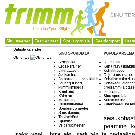
SINU TE
Sinu treener
Testi ennast
Sinu spordiala
Seeniorsport
Laste
Ürituste kalender
SINU SPORDIALA
POPULAARSEMA
Otsi üritusi
Aeroobika
Jooksmine
Cross-Trainer
Keha rasvasisaldu
Jalgrattasõit
Kõhulihased
Jooksmine
Talje-puusa suhe
Jooksurada terviseklubis
Kehalise võimekuse
Jõuharjutused
Kehakaalu alanda
kummilintidega
programm (algtase
Kepikõnd
Testi ennast
Käimine
Sinu spordiala
Matkamine
Suusatamine
Rulluisutamine
Kätekõverduste tes
Sõudeergomeeter
Suusatamine
Tervisekõnd
seisukoha
Ujumine
peamine ko
Veloergomeeter
lisaks veel juhtrauale, sadulale ja pedaali