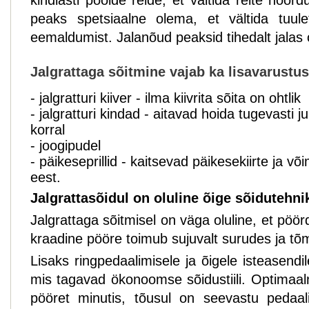
kindlasti poolde reide, et vältida reite hõõr
peaks spetsiaalne olema, et vältida tuul
eemaldumist. Jalanõud peaksid tihedalt jalas
Jalgrattaga sõitmine vajab ka lisavarustus
- jalgratturi kiiver - ilma kiivrita sõita on ohtlik
- jalgratturi kindad - aitavad hoida tugevasti ju
korral
- joogipudel
- päikeseprillid - kaitsevad päikesekiirte ja võ
eest.
Jalgrattasõidul on oluline õige sõidutehni
Jalgrattaga sõitmisel on väga oluline, et pöörd
kraadine pööre toimub sujuvalt surudes ja t
Lisaks ringpedaalimisele ja õigele isteasendi
mis tagavad ökonoomse sõidustiili. Optimaal
pööret minutis, tõusul on seevastu pedaa