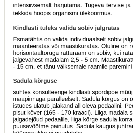
intensiivsemalt harjutama. Tugeva tervise ja
tekkida hoopis organismi ülekoormus.
Kindlasti tuleks valida sobiv jalgratas
Esmatähtis on valida individuaalselt sobiv jalgr
maanteeratas või maastikuratas. Oluline on ra
horisontaaltoruga rattaraam on sobiv, kui rat
jalgevahest madalam 2,5 - 5 cm. Maastikuratt
- 15 cm, et tänu väiksemale raamile paremini m
Sadula kõrguse
suhtes konsulteerige kindlasti spordipoe müü
maapinnaga paralleelselt. Sadula kõrgus on õig
istudes ulatub jalakand all oleva pedaalini. Pe
pisut kõver (165 - 170 kraadi). Liiga madala s
jalgadejõud pedaalile, liiga kõrge sadula korr
puusavöötme painutus. Sadula kaugus juhtra