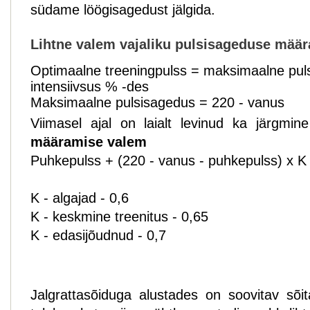
südame löögisagedust jälgida.
Lihtne valem vajaliku pulsisageduse määr
Optimaalne treeningpulss = maksimaalne pu
intensiivsus % -des
Maksimaalne pulsisagedus = 220 - vanus
Viimasel ajal on laialt levinud ka järgmi
määramise valem
Puhkepulss + (220 - vanus - puhkepulss) x K
K - algajad - 0,6
K - keskmine treenitus - 0,65
K - edasijõudnud - 0,7
Jalgrattasõiduga alustades on soovitav sõit