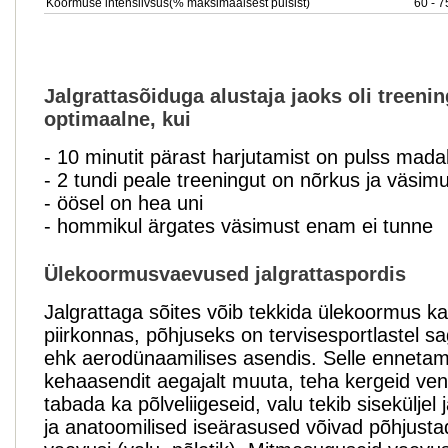
Koormuse intensiivsus(% maksimaalsest pulsist)
60 - 
Jalgrattasõiduga alustaja jaoks oli treen
optimaalne, kui
- 10 minutit pärast harjutamist on pulss madal
- 2 tundi peale treeningut on nõrkus ja väsi
- öösel on hea uni
- hommikul ärgates väsimust enam ei tunne
Ülekoormusvaevused jalgrattaspordis
Jalgrattaga sõites võib tekkida ülekoormus ka
piirkonnas, põhjuseks on tervisesportlastel sag
ehk aerodünaamilises asendis. Selle ennetam
kehaasendit aegajalt muuta, teha kergeid ven
tabada ka põlveliigeseid, valu tekib sisekülje
ja anatoomilised iseärasused võivad põhjustad