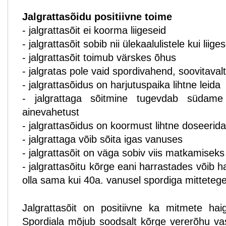
Jalgrattasõidu positiivne toime
- jalgrattasõit ei koorma liigeseid
- jalgrattasõit sobib nii ülekaalulistele kui lii
- jalgrattasõit toimub värskes õhus
- jalgratas pole vaid spordivahend, soovitaval
- jalgrattasõidus on harjutuspaika lihtne leida
- jalgrattaga sõitmine tugevdab südame 
ainevahetust
- jalgrattasõidus on koormust lihtne doseerida
- jalgrattaga võib sõita igas vanuses
- jalgrattasõit on väga sobiv viis matkamiseks
- jalgrattasõitu kõrge eani harrastades võib 
olla sama kui 40a. vanusel spordiga mittetegel
Jalgrattasõit on positiivne ka mitmete hai
Spordiala mõjub soodsalt kõrge vererõhu vast