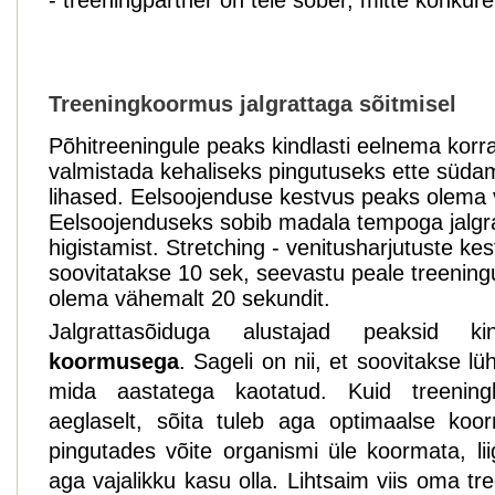
- treeningpartner on teie sõber, mitte konkure
Treeningkoormus jalgrattaga sõitmisel
Põhitreeningule peaks kindlasti eelnema korr
valmistada kehaliseks pingutuseks ette süda
lihased. Eelsoojenduse kestvus peaks olema v
Eelsoojenduseks sobib madala tempoga jalgrat
higistamist. Stretching - venitusharjutuste ke
soovitatakse 10 sek, seevastu peale treenin
olema vähemalt 20 sekundit.
Jalgrattasõiduga alustajad peaksid k
koormusega
. Sageli on nii, et soovitakse l
mida aastatega kaotatud. Kuid treenin
aeglaselt, sõita tuleb aga optimaalse koo
pingutades võite organismi üle koormata, liig
aga vajalikku kasu olla. Lihtsaim viis oma t