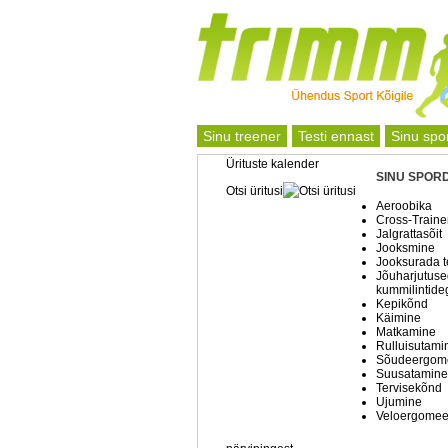
Sinu treener
Testi ennast
Sinu spo
Ürituste kalender
SINU SPOR
Otsi üritusi
Aeroobika
Cross-Traine
Jalgrattasõit
Jooksmine
Jooksurada t
Jõuharjutuse
kummilintide
Kepikõnd
Käimine
Matkamine
Rulluisutami
Sõudeergom
Suusatamine
Tervisekõnd
Ujumine
Veloergomee