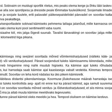
ast. Sobivaim on muidugi sportlik riietus, mis peaks olema kerge ja õhku läbi laskev.
e alla soe spordipesu ja dresside peale tõmmatav tuuleülikond. Soojemate ilmade
 ja soojale tuulele, eriti palavatel päikesepaistelistel päevadel on soovitav katta
iva peakattega.
ervisesportlastele sobivad käimiseks pehmema tallaga jalanõud, mille kannaosa on
peaks olema kuni pool sentimeetrit vaba ruumi.
tsiaalne kiil, mis jalga õigesti suunab. Tavalisi tänavakingi on soovitav jalga mitte
ilomeetrid liiga pikana.
käimisega ning seejärel sooritada mõned võimlemisharjutused (näiteks käte- ja
ed) või venitusharjutused. Pärast soojendust tuleks käimissammu kiirendada, mille
ireneb hingamine ning nahk muutub higiseks. Ka käimise ajal tuleks rõhutada
s, kui harrastaja saab käimise ajal kaaslasega vabalt vestelda. Kiiremas tempos
nutit. Soovitav on teha kord nädalas ka üks pikem käimisretk.
 läbitava distantsi pikendamisega. Koormuse jõukohasuse määrab harrastaja ise
i tuleks kontrollida aeg- ajalt nii enne kui ka pärast käimist, aga samuti suurema
 on soovitav sooritada mõned venitus- ja lõdvestusharjutused, et siis minna sooja
Ë›ina ja aitab muuta käimise meeldivaks tegevuseks.
tunne pärast käimist oleks meeldiv ja hea. Tempost olulisem on käimise kestvus.