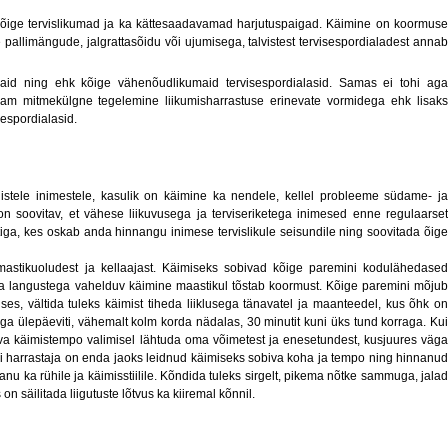
kõige tervislikumad ja ka kättesaadavamad harjutuspaigad. Käimine on koormuse
 pallimängude, jalgrattasõidu või ujumisega, talvistest tervisespordialadest annab
id ning ehk kõige vähenõudlikumaid tervisespordialasid. Samas ei tohi aga
am mitmekülgne tegelemine liikumisharrastuse erinevate vormidega ehk lisaks
sespordialasid.
istele inimestele, kasulik on käimine ka nendele, kellel probleeme südame- ja
 soovitav, et vähese liikuvusega ja terviseriketega inimesed enne regulaarset
tiga, kes oskab anda hinnangu inimese tervislikule seisundile ning soovitada õige
lmastikuoludest ja kellaajast. Käimiseks sobivad kõige paremini kodulähedased
ja langustega vahelduv käimine maastikul tõstab koormust. Kõige paremini mõjub
ses, vältida tuleks käimist tiheda liiklusega tänavatel ja maanteedel, kus õhk on
ga ülepäeviti, vähemalt kolm korda nädalas, 30 minutit kuni üks tund korraga. Kui
obiva käimistempo valimisel lähtuda oma võimetest ja enesetundest, kusjuures väga
 harrastaja on enda jaoks leidnud käimiseks sobiva koha ja tempo ning hinnanud
nu ka rühile ja käimisstiilile. Kõndida tuleks sirgelt, pikema nõtke sammuga, jalad
n säilitada liigutuste lõtvus ka kiiremal kõnnil.