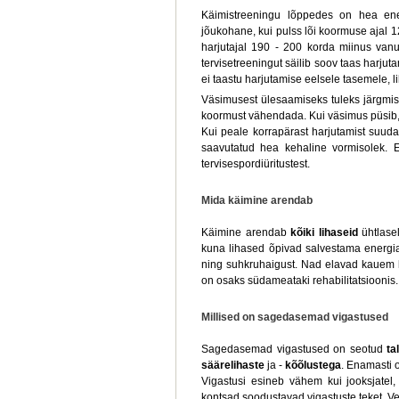
Käimistreeningu lõppedes on hea ene
jõukohane, kui pulss lõi koormuse ajal 1
harjutajal 190 - 200 korda miinus vanus
tervisetreeningut säilib soov taas harjut
ei taastu harjutamise eelsele tasemele, 
Väsimusest ülesaamiseks tuleks järgmisel
koormust vähendada. Kui väsimus püsib, 
Kui peale korrapärast harjutamist suuda
saavutatud hea kehaline vormisolek. E
tervisespordiüritustest.
Mida käimine arendab
Käimine arendab
kõiki lihaseid
ühtlasel
kuna lihased õpivad salvestama energia
ning suhkruhaigust. Nad elavad kauem h
on osaks südameataki rehabilitatsioonis.
Millised on sagedasemad vigastused
Sagedasemad vigastused on seotud
ta
säärelihaste
ja -
kõõlustega
. Enamasti 
Vigastusi esineb vähem kui jooksjatel, 
kontsad soodustavad vigastuste teket. V