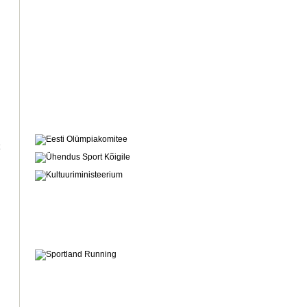
Siin üks näide Lääne-Virust, kus
suusasõpru juhendamas Kaili
Sirge
14.11.2011 08:31
Loe veel
Eestimaa liigub
Täna toimus
meeste tervise konverents, kus
arutleti selle üle, mis seisus Eesti
meeste tervis on. Paraku on
põhjust tuua esile ikka ka
probleeme. Aga kui murekohti
välja ei too, siis ei taipa ju ka
nendega tegeleda, kas pole? :)
03.11.2011 22:26
Loe veel
Eestimaa liigub
Eesti Tervishoiu
Muuseum alustab
meditsiiniteemalise
loengusarjaga, esimesel korral
päris palju põnevaid
teemapüstitusi töövõime
toetamisest Oscar Pistoriuse
proteesideni.
31.10.2011 20:59
Loe veel
Eestimaa liigub
Tervise ja
Liikumise Ülikool pakub
huvilistele loenguid. Loengute
läbiviija TLÜ emeriitprofessor dr
Tiiu Olm. Loengud toimuvad
reedeti alates 4.11 algusega