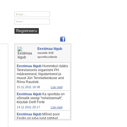
LOGI
Registreeru
Unustasid parooli?
Liitu meiega Facebookis
Eestimaa liigub
meeldib 938
spordihuvilisele
Eestimaa liigub
Hommikul rääkis
Terevisioonis organismi PH
määramisest, liigutamisest ja
muust Jüri Tervisekeskuse arst
Riina Raudsik.
15.11.2011 16:38
Loe veel
Eestimaa liigub
Ka sportida on
võimalik veelgi "rohelisemalt",
kirjutab Delfi Forte
14.11.2011 20:17
Loe veel
Eestimaa liigub
Mõnel pool
Eestis on juba lund nähtud,
sestap tundub täitsa mõistlik, et
suusatrennid on juba alustanud :)