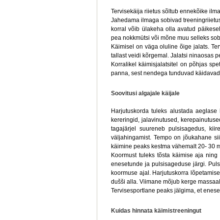
Tervisekäija riietus sõltub ennekõike ilm
Jahedama ilmaga sobivad treeningriietus
korral võib ülakeha olla avatud päikesele
pea nokkmütsi või mõne muu selleks sob
Käimisel on väga oluline õige jalats. T
tallast veidi kõrgemal. Jalatsi ninaosas 
Korralikel käimisjalatsitel on põhjas spe
panna, sest nendega tunduvad käidavad k
Soovitusi algajale käijale
Harjutuskorda tuleks alustada aeglase 
kereringid, jalavinutused, kerepainutus
tagajärjel suureneb pulsisagedus, ki
väljahingamist. Tempo on jõukahane sii
käimine peaks kestma vähemalt 20- 30 mi
Koormust tuleks tõsta käimise aja ning
enesetunde ja pulsisageduse järgi. Pulss
koormuse ajal. Harjutuskorra lõpetamisel
dušši alla. Viimane mõjub kerge massaa
Tervisesportlane peaks jälgima, et enese
Kuidas hinnata käimistreeningut