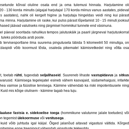
setunde kõrval oluline osata end ja oma tulemusi hinnata. Harjutamine oli
20 - 130 korda minutis (algajal harjutajal 170 korda miinus vanus aastates, pideval
 aastates), nahk oli kergelt higine ja harjutaja hingeldas veidi ning kui pärast
ama minna. Harjutamine oli raske, kui pulss pärast lõpetamist 10 - 15 minuti jooksul
lihased jäävad valuliseks ning järgmisel hommikul tunnete end väsinuna.
 päeval sooritada rahulikus tempos jalutuskäik ja paaril järgneval harjutuskorral
tuleks pöörduda arsti poole.
b tervisesportlane ilma suurema pingutuseta läbida 5 kilomeetrit 50 minutiga, on
daspidi võib koormust tõsta, osaleda pikematel käimisretkedel ning võtta osa
t, toetab
rühti
, tugevdab
seljalihaseid
. Suureneb lihaste
vastupidavus
ja
sitku
varusid. Käimisega tegelejatel esineb vähem kasvajaid, südamehaigusi, infarkte
ea vaimse ja füüsilise tervisega. Käimine vähendab ka riski impotentsusele ning
 Kuid mis kõige olulisem - käimine tagab hea tuju.
llaaluse fastsia e. sidekoelise toega
(hommikune valutunne jalale toetudes) võ
on tegemist
ülekoormuse
või
venitusega
.
kuid võib juhtuda igal käijal. Õiged jalanõud aitavad vigastusi vältida. Kõrged
enitamine enne treeningut vähendab vigastuste tekkeohtu.