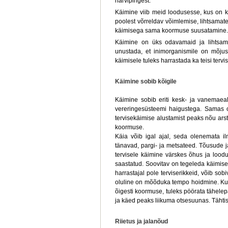
närvipingest.
Käimine viib meid loodusesse, kus on 
poolest võrreldav võimlemise, lihtsamate
käimisega sama koormuse suusatamine.
Käimine on üks odavamaid ja lihtsama
unustada, et inimorganismile on mõjus
käimisele tuleks harrastada ka teisi tervi
Käimine sobib kõigile
Käimine sobib eriti kesk- ja vanemaeal
vereringesüsteemi haigustega. Samas on
tervisekäimise alustamist peaks nõu ars
koormuse.
Käia võib igal ajal, seda olenemata i
tänavad, pargi- ja metsateed. Tõusude 
tervisele käimine värskes õhus ja loodu
saastatud. Soovitav on tegeleda käimise
harrastajal pole terviserikkeid, võib s
oluline on mõõduka tempo hoidmine. Kui
õigesti koormuse, tuleks pöörata tähelepa
ja käed peaks liikuma otsesuunas. Tähtis o
Riietus ja jalanõud