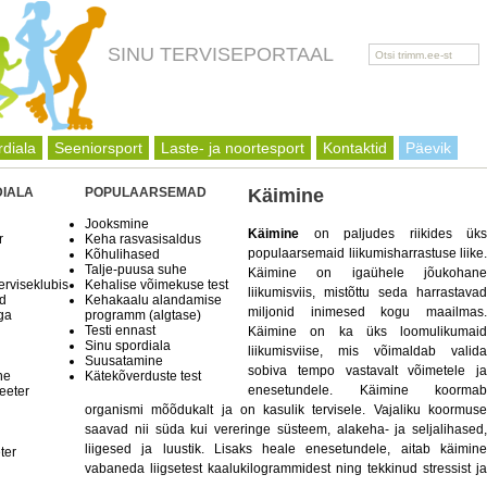
SINU TERVISEPORTAAL
rdiala
Seeniorsport
Laste- ja noortesport
Kontaktid
Päevik
DIALA
POPULAARSEMAD
Käimine
Jooksmine
Käimine
on paljudes riikides üks
r
Keha rasvasisaldus
populaarsemaid liikumisharrastuse liike.
Kõhulihased
Talje-puusa suhe
Käimine on igaühele jõukohane
erviseklubis
Kehalise võimekuse test
liikumisviis, mistõttu seda harrastavad
d
Kehakaalu alandamise
miljonid inimesed kogu maailmas.
ga
programm (algtase)
Testi ennast
Käimine on ka üks loomulikumaid
Sinu spordiala
liikumisviise, mis võimaldab valida
Suusatamine
sobiva tempo vastavalt võimetele ja
ne
Kätekõverduste test
enesetundele. Käimine koormab
eeter
organismi mõõdukalt ja on kasulik tervisele. Vajaliku koormuse
saavad nii süda kui vereringe süsteem, alakeha- ja seljalihased,
liigesed ja luustik. Lisaks heale enesetundele, aitab käimine
ter
vabaneda liigsetest kaalukilogrammidest ning tekkinud stressist ja