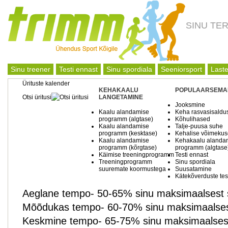
SINU TE
Sinu treener
Testi ennast
Sinu spordiala
Seeniorsport
Laste
Ürituste kalender
KEHAKAALU
POPULAARSEMA
Otsi üritusi
LANGETAMINE
Jooksmine
Kaalu alandamise
Keha rasvasisaldu
programm (algtase)
Kõhulihased
Kaalu alandamise
Talje-puusa suhe
programm (kesktase)
Kehalise võimekuse
Kaalu alandamise
Kehakaalu alanda
programm (kõrgtase)
programm (algtase
Käimise treeningprogramm
Testi ennast
Treeningprogramm
Sinu spordiala
suuremate koormustega
Suusatamine
Kätekõverduste tes
Aeglane tempo- 50-65% sinu maksimaalsest
Mõõdukas tempo- 60-70% sinu maksimaalses
Keskmine tempo- 65-75% sinu maksimaalses