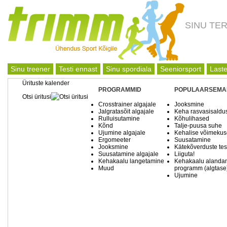
SINU TE
Sinu treener
Testi ennast
Sinu spordiala
Seeniorsport
Laste
Ürituste kalender
PROGRAMMID
POPULAARSEMA
Otsi üritusi
Crosstrainer algajale
Jooksmine
Jalgratasõit algajale
Keha rasvasisaldu
Rulluisutamine
Kõhulihased
Kõnd
Talje-puusa suhe
Ujumine algajale
Kehalise võimekuse
Ergomeeter
Suusatamine
Jooksmine
Kätekõverduste tes
Suusatamine algajale
Liiguta!
Kehakaalu langetamine
Kehakaalu alanda
Muud
programm (algtase
Ujumine